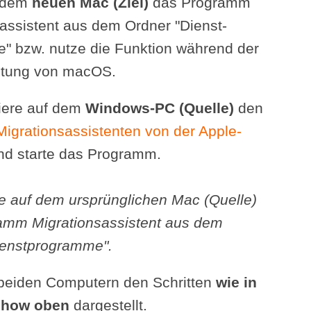
f dem
neuen Mac (Ziel)
das Programm
assistent aus dem Ordner "Dienst­
" bzw. nutze die Funktion während der
chtung von macOS.
liere auf dem
Windows-PC (Quelle)
den
grations­assistenten von der Apple-
d starte das Programm.
e auf dem ursprünglichen Mac (Quelle)
amm Migrationsassistent aus dem
ienst­programme".
 beiden Computern den Schritten
wie in
show oben
dargestellt.