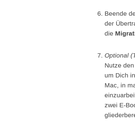
Beende de
der Übert
die
Migra
Optional (
Nutze de
um Dich in
Mac, in ma
einzuarbe
zwei E-Bo
glieder­ber