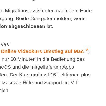
n Migrations­assistenten nach dem Ende
ragung. Beide Computer melden, wenn
tion abgeschlossen
ist.
Tipp):
↗️
n
Online Videokurs Umstieg auf Mac
,
 nur 60 Minuten in die Bedienung des
cOS und die mit­geliefer­ten Apps
iten. Der Kurs umfasst
15 Lektionen
plus
oks
sowie
Hilfe und Support
im Mit­
eich.