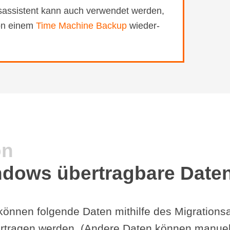
­sassistent kann auch verwendet werden,
n einem
Time Machine Backup
wieder­
on
dows übertragbare Date
nnen folgende Daten mit­hilfe des Migra­tions­as
r­tragen werden. (Andere Daten können manuell