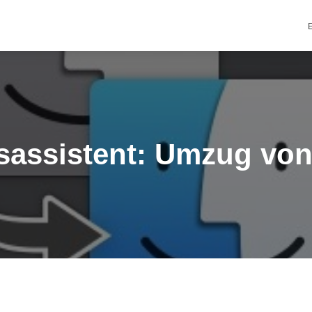
E
ons­assis­tent: Umzug v