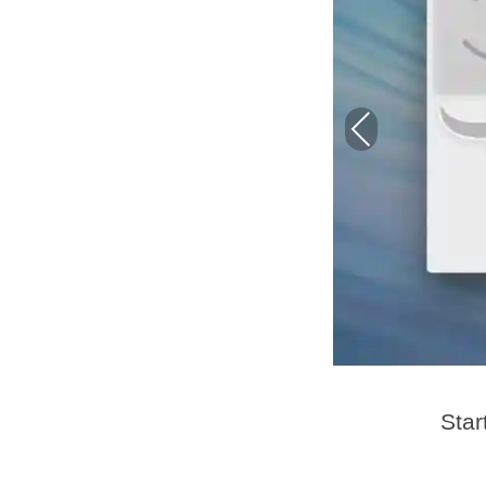
Umsteiger ↗️
(Philipp Kiefer)
PR
EV
IO
US
eiger und Umsteiger.
↗️
s
Umstieg auf Mac
.
Star