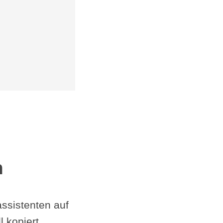
n
sis­tent­en auf
 kopiert