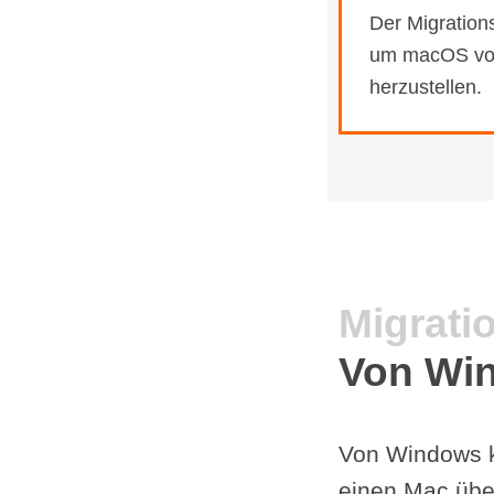
Der Migration
um macOS vo
her­zustellen.
Migrati
Von Win
Von Windows kö
einen Mac übe