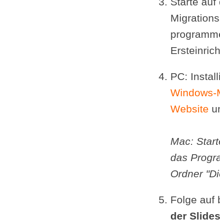
Starte au
Migrations
programme
Ersteinri
PC: Instal
Windows-Mi
Website
un
Mac: Start
das Progr
Ordner "D
Folge auf
der Slide